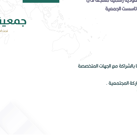
 سعودية رسمية مسجلة لدى
وطني لتنمية القطاع الغير ربحي برقم ترخيص 1000595800 و تاسست الجمعية
ا بالشراكة مع الجهات المتخصصة
كة المجتمعية .