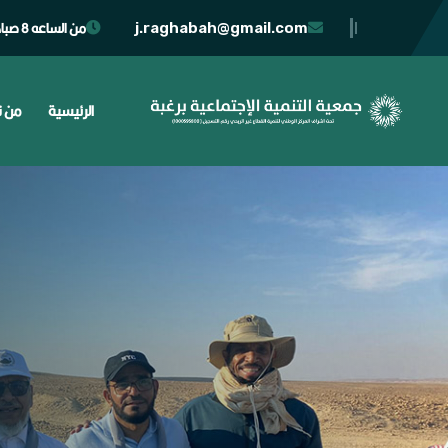
من الساعه 8 صباحا حتى 4 مساء
j.raghabah@gmail.com
الرئيسية
من ن